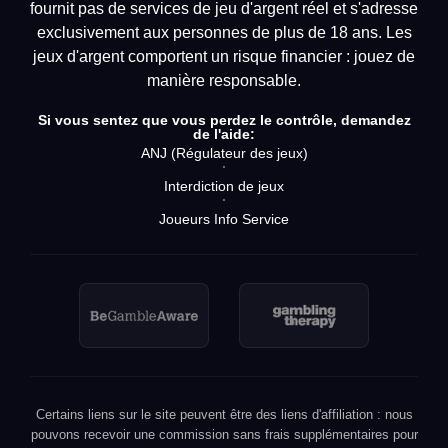
fournit pas de services de jeu d'argent réel et s'adresse
exclusivement aux personnes de plus de 18 ans. Les
jeux d'argent comportent un risque financier : jouez de
manière responsable.
Si vous sentez que vous perdez le contrôle, demandez
de l'aide:
ANJ (Régulateur des jeux)
·
Interdiction de jeux
·
Joueurs Info Service
Certains liens sur le site peuvent être des liens d'affiliation : nous
pouvons recevoir une commission sans frais supplémentaires pour