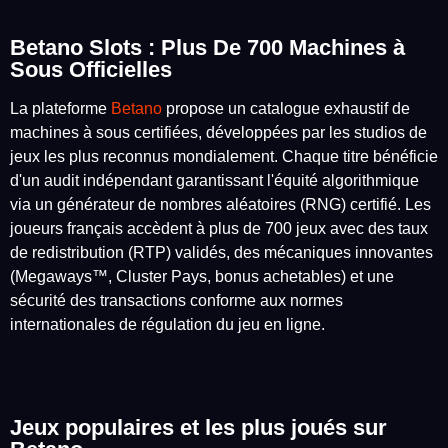
Betano Slots : Plus De 700 Machines à
Sous Officielles
La plateforme
Betano
propose un catalogue exhaustif de
machines à sous certifiées, développées par les studios de
jeux les plus reconnus mondialement. Chaque titre bénéficie
d'un audit indépendant garantissant l'équité algorithmique
via un générateur de nombres aléatoires (RNG) certifié. Les
joueurs français accèdent à plus de 700 jeux avec des taux
de redistribution (RTP) validés, des mécaniques innovantes
(Megaways™, Cluster Pays, bonus achetables) et une
sécurité des transactions conforme aux normes
internationales de régulation du jeu en ligne.
Jeux populaires et les plus joués sur