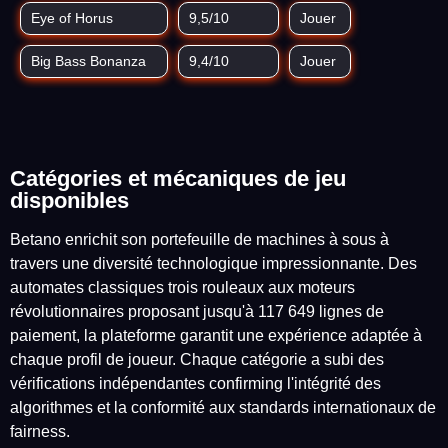
Eye of Horus
9,5/10
Jouer
Big Bass Bonanza
9,4/10
Jouer
Catégories et mécaniques de jeu
disponibles
Betano enrichit son portefeuille de machines à sous à
travers une diversité technologique impressionnante. Des
automates classiques trois rouleaux aux moteurs
révolutionnaires proposant jusqu'à 117 649 lignes de
paiement, la plateforme garantit une expérience adaptée à
chaque profil de joueur. Chaque catégorie a subi des
vérifications indépendantes confirming l'intégrité des
algorithmes et la conformité aux standards internationaux de
fairness.