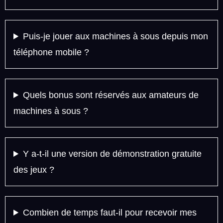
Puis-je jouer aux machines à sous depuis mon
téléphone mobile ?
Quels bonus sont réservés aux amateurs de
machines à sous ?
Y a-t-il une version de démonstration gratuite
des jeux ?
Combien de temps faut-il pour recevoir mes