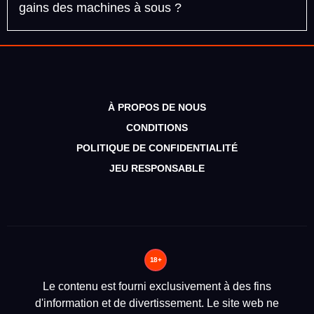
gains des machines à sous ?
À PROPOS DE NOUS
CONDITIONS
POLITIQUE DE CONFIDENTIALITÉ
JEU RESPONSABLE
18+
Le contenu est fourni exclusivement à des fins
d'information et de divertissement. Le site web ne