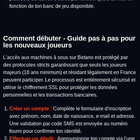
fonction de ton banc de jeu disponible.
Comment débuter - Guide pas à pas pour
les nouveaux joueurs
L'accès aux machines à sous sur Betano est protégé par
des protocoles stricts garantissant que seuls les joueurs
majeurs (18 ans minimum) et résidant légalement en France
peuvent participer. Le processus est entièrement sécurisé et
utilise le chiffrement SSL pour protéger les données
personnelles et les transactions bancaires.
Créer un compte :
Complète le formulaire d'inscription
avec prénom, nom, date de naissance, e-mail et adresse.
Une validation par code SMS est envoyée au numéro
fourni pour confirmer ton identité.
Effectuer un dépôt :
Approvisionne ton compte via l'une