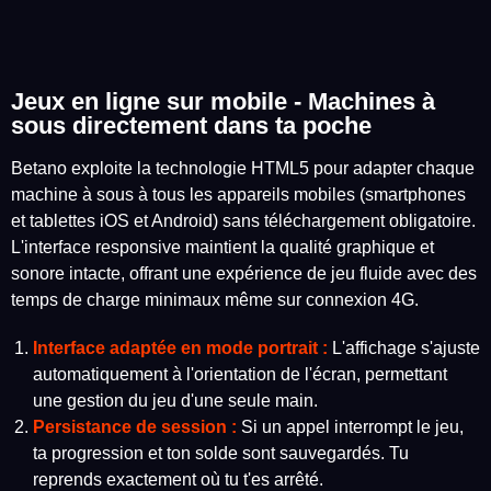
Jeux en ligne sur mobile - Machines à
sous directement dans ta poche
Betano exploite la technologie HTML5 pour adapter chaque
machine à sous à tous les appareils mobiles (smartphones
et tablettes iOS et Android) sans téléchargement obligatoire.
L'interface responsive maintient la qualité graphique et
sonore intacte, offrant une expérience de jeu fluide avec des
temps de charge minimaux même sur connexion 4G.
Interface adaptée en mode portrait :
L'affichage s'ajuste
automatiquement à l'orientation de l'écran, permettant
une gestion du jeu d'une seule main.
Persistance de session :
Si un appel interrompt le jeu,
ta progression et ton solde sont sauvegardés. Tu
reprends exactement où tu t'es arrêté.